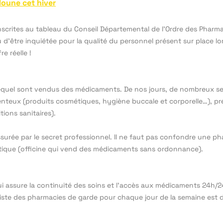
oune cet hiver
e inscrites au tableau du Conseil Départemental de l’Ordre des Pha
eu d’être inquiétée pour la qualité du personnel présent sur place 
re réelle !
 lequel sont vendus des médicaments. De nos jours, de nombreux se
nteux (produits cosmétiques, hygiène buccale et corporelle…), pré
ions sanitaires).
 assurée par le secret professionnel. Il ne faut pas confondre une
ique (officine qui vend des médicaments sans ordonnance).
i assure la continuité des soins et l’accès aux médicaments 24h/24,
iste des pharmacies de garde pour chaque jour de la semaine est dis