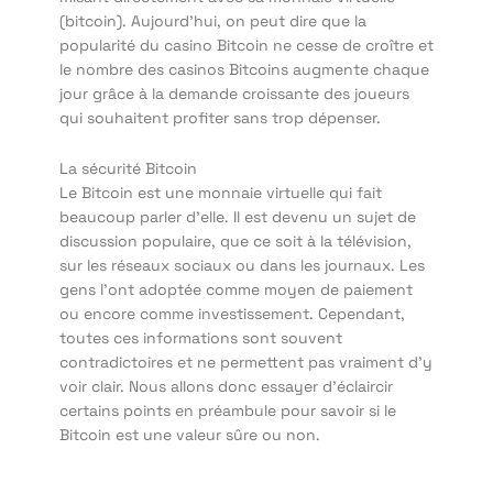
(bitcoin). Aujourd’hui, on peut dire que la
popularité du casino Bitcoin ne cesse de croître et
le nombre des casinos Bitcoins augmente chaque
jour grâce à la demande croissante des joueurs
qui souhaitent profiter sans trop dépenser.
La sécurité Bitcoin
Le Bitcoin est une monnaie virtuelle qui fait
beaucoup parler d’elle. Il est devenu un sujet de
discussion populaire, que ce soit à la télévision,
sur les réseaux sociaux ou dans les journaux. Les
gens l’ont adoptée comme moyen de paiement
ou encore comme investissement. Cependant,
toutes ces informations sont souvent
contradictoires et ne permettent pas vraiment d’y
voir clair. Nous allons donc essayer d’éclaircir
certains points en préambule pour savoir si le
Bitcoin est une valeur sûre ou non.