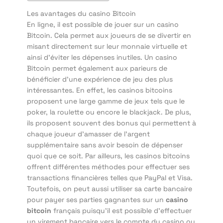
Les avantages du casino Bitcoin
En ligne, il est possible de jouer sur un casino
Bitcoin. Cela permet aux joueurs de se divertir en
misant directement sur leur monnaie virtuelle et
ainsi d’éviter les dépenses inutiles. Un casino
Bitcoin permet également aux parieurs de
bénéficier d’une expérience de jeu des plus
intéressantes. En effet, les casinos bitcoins
proposent une large gamme de jeux tels que le
poker, la roulette ou encore le blackjack. De plus,
ils proposent souvent des bonus qui permettent à
chaque joueur d’amasser de l’argent
supplémentaire sans avoir besoin de dépenser
quoi que ce soit. Par ailleurs, les casinos bitcoins
offrent différentes méthodes pour effectuer ses
transactions financières telles que PayPal et Visa.
Toutefois, on peut aussi utiliser sa carte bancaire
pour payer ses parties gagnantes sur un
casino
bitcoin
français puisqu’il est possible d’effectuer
un virement bancaire vers le compte du casino ou