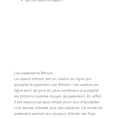
Les paiements Bitcoin
Le casino bitcoin est un casino en ligne qui
accepte le paiement par Bitcoin. Les casinos en
ligne sont de plus en plus nombreux à accepter
les bitcoins comme moyen de paiement. En effet,
il est beaucoup plus simple pour eux d’accepter
une devise virtuelle que des espèces. Ce mode de
paiement permet aux joueurs d’éviter les frais