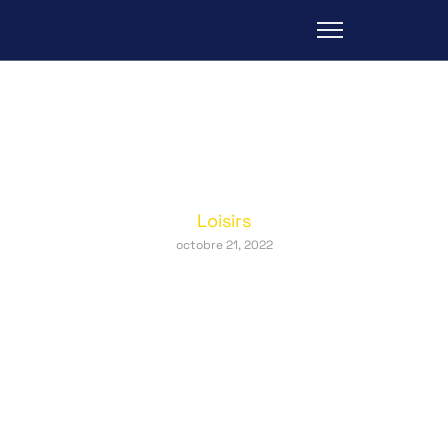
Bitcoin Casino – Les avantages du
casino en ligne avec Bitcoin
Loisirs
octobre 21, 2022