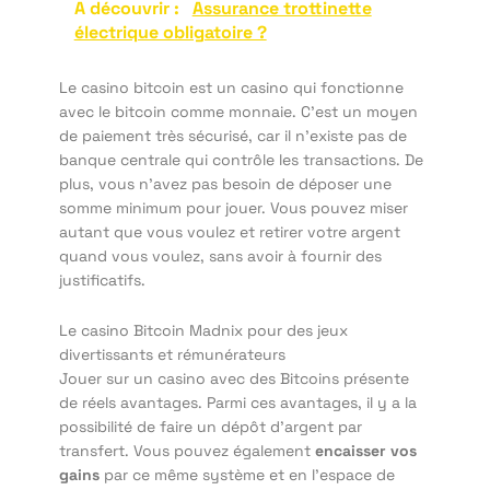
A découvrir :
Assurance trottinette
électrique obligatoire ?
Le casino bitcoin est un casino qui fonctionne
avec le bitcoin comme monnaie. C’est un moyen
de paiement très sécurisé, car il n’existe pas de
banque centrale qui contrôle les transactions. De
plus, vous n’avez pas besoin de déposer une
somme minimum pour jouer. Vous pouvez miser
autant que vous voulez et retirer votre argent
quand vous voulez, sans avoir à fournir des
justificatifs.
Le casino Bitcoin Madnix pour des jeux
divertissants et rémunérateurs
Jouer sur un casino avec des Bitcoins présente
de réels avantages. Parmi ces avantages, il y a la
possibilité de faire un dépôt d’argent par
transfert. Vous pouvez également
encaisser vos
gains
par ce même système et en l’espace de