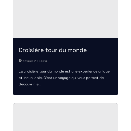
Croisière tour du monde
février 20, 2024
La croisière tour du monde est une expérience unique
et inoubliable. C’est un voyage qui vous permet de
découvrir le...