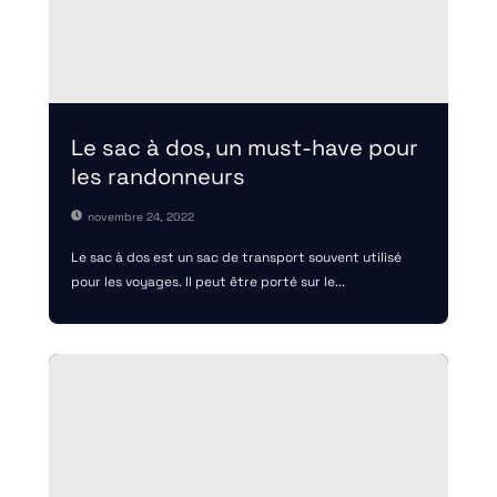
Le sac à dos, un must-have pour
les randonneurs
novembre 24, 2022
Le sac à dos est un sac de transport souvent utilisé
pour les voyages. Il peut être porté sur le...