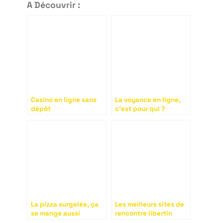
A Découvrir :
Casino en ligne sans
La voyance en ligne,
dépôt
c’est pour qui ?
La pizza surgelée, ça
Les meilleurs sites de
se mange aussi
rencontre libertin