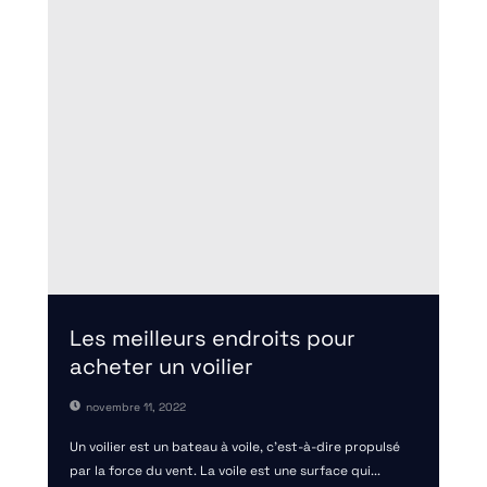
Les meilleurs endroits pour
acheter un voilier
novembre 11, 2022
Un voilier est un bateau à voile, c'est-à-dire propulsé
par la force du vent. La voile est une surface qui...