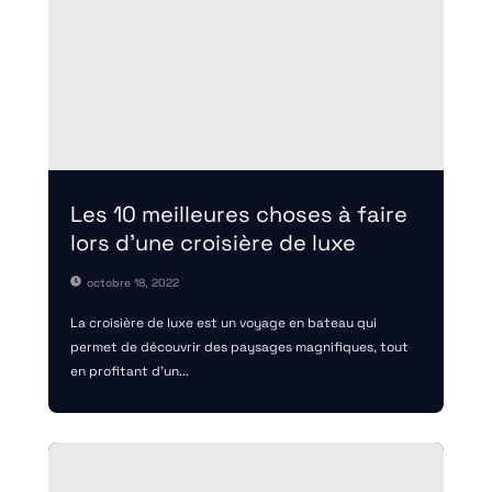
Les 10 meilleures choses à faire
lors d’une croisière de luxe
octobre 18, 2022
La croisière de luxe est un voyage en bateau qui
permet de découvrir des paysages magnifiques, tout
en profitant d’un...