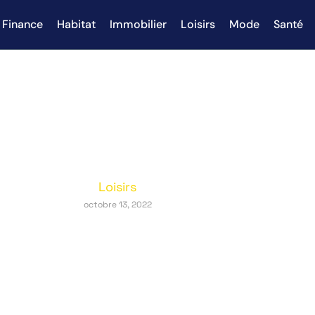
Finance
Habitat
Immobilier
Loisirs
Mode
Santé
t obtenir un visa pour votre v
Loisirs
octobre 13, 2022