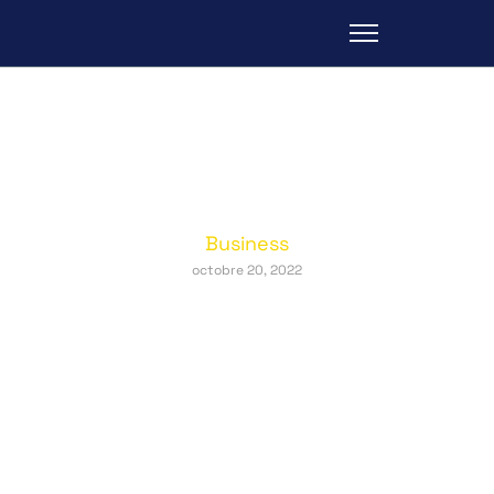
Imprimeries parisiennes : une histoire
de passion
Business
octobre 20, 2022